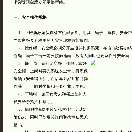
渐裂等现象应立即更换新绳。
三、安全操作规格
1、上班前必须认真检查机械设备、用具、绳子、坐板、安全带
性能良好及各种用具无异常现象方能操作。
2、操作绳、安全绳必须分开生根并扎紧系死，靠沿口处要加垫
断绳，绳子下端一定要接触地面，放绳人同时也要系临时安全绳
3、施工员上岗前要穿好工作服，戴好
安全帽，上岗时要先系统安全带，再系保
险锁（安全绳上），而后再系好卸扣（操
作绳上），同时坐板扣子要打紧，固死。
4、下绳时，施工负责人和楼上监护人
员要给予指挥和帮助。
5、操作时辅助用具要扎紧扎牢，以防
附伤人，同时严禁嘻笑打闹和携带它无关
物品。