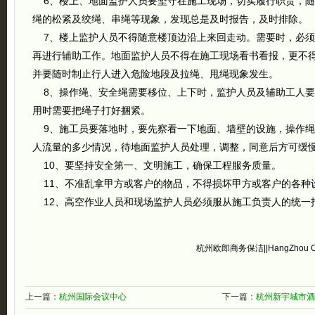
6、楼上、地面监护人员要坚守在施工现场，切实履行职责，随
绳的松紧及绞绳、串绳等现象，发现总是及时报告，及时排除。
7、楼上监护人员不得随意楼顶边沿上来回走动。需要时，必须
再进行辅助工作。地面监护人员不得在施工现场看书看报，更不
并要随时制止行人进入危险地段及拉绳、甩绳现象发生。
8、操作绳、安全绳需要移位、上下时，监护人员及辅助工人要
用时需要把绳子打好捆紧。
9、施工员要落地时，要先察看一下地面、墙壁的设施，操作绳
人流量的多少情况，待地面监护人员处理，调整，同意后方可缓
10、要坚持安全第一、文明施工，确保工程服务质量。
11、不准乱拿甲方或客户的物品，不得损坏甲方或客户的各种
12、高空作业人员和现场监护人员必须服从施工负责人的统一
杭州欧郎商务保洁||HangZhou OuLa
上一篇：
杭州国际会议中心
下一篇：
杭州新宇城市酒