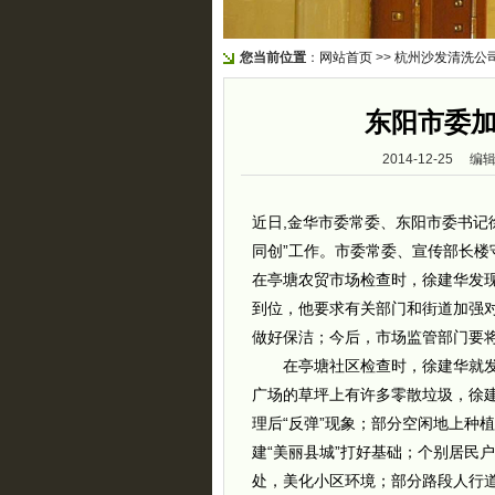
您当前位置
：
网站首页
>>
杭州沙发清洗公
东阳市委
2014-12-25
近日,金华市委常委、东阳市委书记
同创”工作。市委常委、宣传部长楼
在亭塘农贸市场检查时，徐建华发
到位，他要求有关部门和街道加强
做好保洁；今后，市场监管部门要
在亭塘社区检查时，徐建华就发
广场的草坪上有许多零散垃圾，徐
理后“反弹”现象；部分空闲地上种
建“美丽县城”打好基础；个别居民
处，美化小区环境；部分路段人行