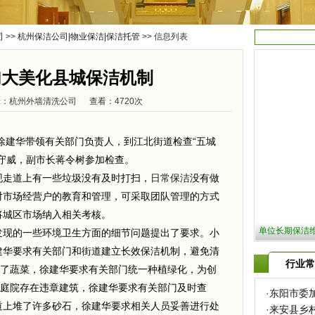
司
>>
杭州保洁公司|物业保洁|保洁托管
>> 信息列表
加大美化县城保洁机制
 编辑：杭州外墙清洗公司 查看：4720次
徐建华带领有关部门负责人，到江北街道检查“五城
守威，副市长蒋令树参加检查。
现走道上有一些垃圾没有及时打扫，
日常保洁
没有做
对市场经营户的教育和管理，可采取团队管理的方式
将城区市场纳入相关考核。
单位长期保洁维护|
现的一些环境卫生方面的细节问题提出了要求。小
建华要求有关部门和街道建立长效保洁机制，避免清
行业常
植了蔬菜，徐建华要求有关部门统一种植绿化，为创
户庭院存在违章建筑，徐建华要求有关部门及时查
·
东阳市委
道上堆了许多砂石，徐建华要求相关人员妥善进行处
·
来安县乡