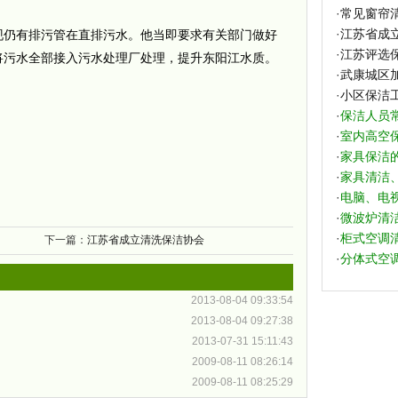
·
常见窗帘
·
江苏省成
仍有排污管在直排污水。他当即要求有关部门做好
·
江苏评选保
将污水全部接入污水处理厂处理，提升东阳江水质。
·
武康城区
·
小区保洁
·
保洁人员
·
室内高空
·
家具保洁
·
家具清洁
·
电脑、电
·
微波炉清
·
柜式空调
下一篇：
江苏省成立清洗保洁协会
·
分体式空
2013-08-04 09:33:54
2013-08-04 09:27:38
2013-07-31 15:11:43
2009-08-11 08:26:14
2009-08-11 08:25:29