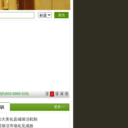
400-6969-028|
1
2
3
4
5
更多>>
识
加大美化县城保洁机制
村保洁市场化见成效