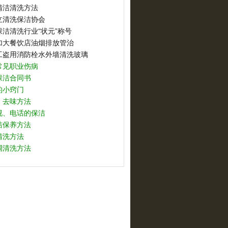
清洁清洗方法
立清洗保洁协会
洁清洗行业“状元”称号
加大餐饮店油烟排放管治
工盗用消防栓水外墙清洗玻璃
常见职业伤病
保洁合同书
的小窍门
、去味方法
视、电话的保洁
洁保养方法
清洗方法
调清洗方法