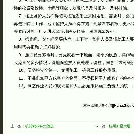
6、楼上、地面监护人员要坚守在施工现场，切实履行职责，随
绳的松紧及绞绳、串绳等现象，发现总是及时报告，及时排除。
7、楼上监护人员不得随意楼顶边沿上来回走动。需要时，必须
再进行辅助工作。地面监护人员不得在施工现场看书看报，更不
并要随时制止行人进入危险地段及拉绳、甩绳现象发生。
8、操作绳、安全绳需要移位、上下时，监护人员及辅助工人要
用时需要把绳子打好捆紧。
9、施工员要落地时，要先察看一下地面、墙壁的设施，操作绳
人流量的多少情况，待地面监护人员处理，调整，同意后方可缓
10、要坚持安全第一、文明施工，确保工程服务质量。
11、不准乱拿甲方或客户的物品，不得损坏甲方或客户的各种
12、高空作业人员和现场监护人员必须服从施工负责人的统一
杭州欧郎商务保洁||HangZhou OuLa
上一篇：
杭州索菲特大酒店
下一篇：
杭州新星大厦