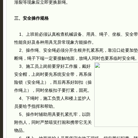
渐裂等现象应立即更换新绳。
三、安全操作规格
1、上班前必须认真检查机械设备、用具、绳子、坐板、安全带
性能良好及各种用具无异常现象方能操作。
2、操作绳、安全绳必须分开生根并扎紧系死，靠沿口处要加垫
断绳，绳子下端一定要接触地面，放绳人同时也要系临时安全绳
3、施工员上岗前要穿好工作服，戴好
安全帽，上岗时要先系统安全带，再系保
险锁（安全绳上），而后再系好卸扣（操
作绳上），同时坐板扣子要打紧，固死。
4、下绳时，施工负责人和楼上监护人
员要给予指挥和帮助。
5、操作时辅助用具要扎紧扎牢，以防
附伤人，同时严禁嘻笑打闹和携带它无关
物品。