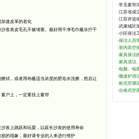
·
常见窗帘
·
江苏省成
·
江苏评选保
加速皮革的老化
·
武康城区
持沙发表皮毛孔不被堵塞。最好用干净毛巾蘸水拧干
·
小区保洁
·
保洁人员
·
室内高空
·
家具保洁
·
家具清洁
·
电脑、电
·
微波炉清
剂擦拭，或者用布蘸适当浓度的肥皂水洗擦，然后让
·
柜式空调
·
分体式空
。窗户上，一定要挂上窗帘
沙发上跳跃和玩耍，以延长沙发的使用寿命
破损的现象，最好请专业的人来进行维护