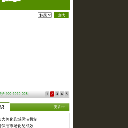
中心
1
2
3
4
5
更多>>
识
加大美化县城保洁机制
村保洁市场化见成效