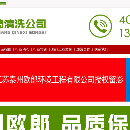
888
目及报价
|
行业动态
|
行业常识
|
精品工程案例
|
加盟合作
|
联系我们