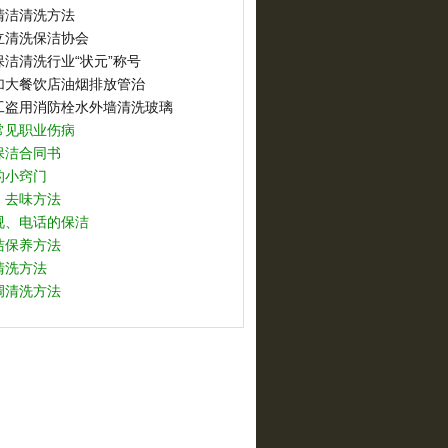
清洁清洗方法
立清洗保洁协会
洁清洗行业“状元”称号
加大餐饮店油烟排放管治
工盗用消防栓水外墙清洗玻璃
常见职业伤病
保洁合同书
的小窍门
、去味方法
视、电话的保洁
洁保养方法
清洗方法
调清洗方法