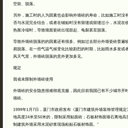
空鼓、脱落。
另外，施工时的人为因素也会影响外墙砖的寿命，比如施工时没
否与水泥完全结合，或者在铺贴时没有留缝或留缝过小，水泥在
热胀冷缩时，导致墙面瓷砖出现鼓起、龟裂甚至脱落。
导致外墙砖脱落的的因素还有很多。例如过去部分外墙瓷砖普遍
易脱落。在一些气温气候变化比较剧烈的时期，比如雨水多发或
风天气里，外墙砖脱落的意外更加多见。
规定
我省未限制外墙砖使用
外墙砖的安全隐患很难彻底克服，因此目前我国已有不少城市开
墙砖。
1999年1月7日，
厦门
市政府发布《厦门市建筑外墙装饰管理规定
地高度24米至50米的，限制采用贴面砖；石板材饰面墙石离地高
制建筑外墙采用水泥砂浆现场粘贴石板材饰面。”