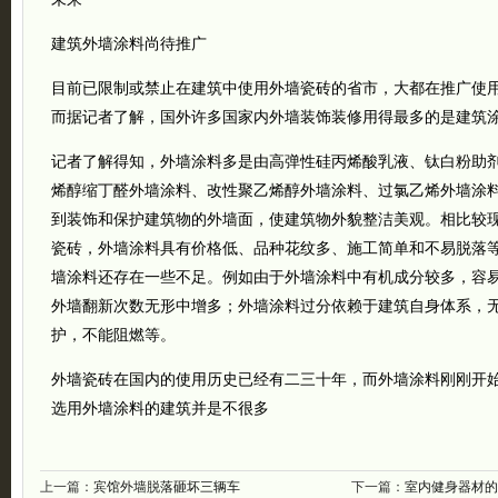
建筑外墙涂料尚待推广
目前已限制或禁止在建筑中使用外墙瓷砖的省市，大都在推广使
而据记者了解，国外许多国家内外墙装饰装修用得最多的是建筑
记者了解得知，外墙涂料多是由高弹性硅丙烯酸乳液、钛白粉助
烯醇缩丁醛外墙涂料、改性聚乙烯醇外墙涂料、过氯乙烯外墙涂
到装饰和保护建筑物的外墙面，使建筑物外貌整洁美观。相比较
瓷砖，外墙涂料具有价格低、品种花纹多、施工简单和不易脱落
墙涂料还存在一些不足。例如由于外墙涂料中有机成分较多，容
外墙翻新次数无形中增多；外墙涂料过分依赖于建筑自身体系，
护，不能阻燃等。
外墙瓷砖在国内的使用历史已经有二三十年，而外墙涂料刚刚开
选用外墙涂料的建筑并是不很多
上一篇：
宾馆外墙脱落砸坏三辆车
下一篇：
室内健身器材的