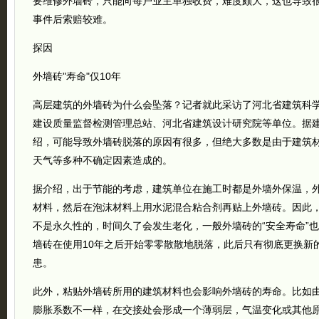
要维修外墙砖，只能向每户业主单独收费，难度颇大，这也导致
事件后索赔较难。
探因
外墙砖"寿命"仅10年
高层建筑的外墙砖为什么会坠落？记者就此采访了河北省建筑科
建设质量监督检测管理总站、河北省建筑设计研究院等单位。据
绍，可能导致外墙砖脱落的原因有很多，但绝大多数是由于建筑
天气等多种不确定因素造成的。
据介绍，出于节能的考虑，建筑单位在施工时都是外墙外保温，
材料，然后在泡沫材料上用水泥混合粘合剂再贴上外墙砖。因此
不是永久性的，时间久了会发生老化，一般外墙砖的“安全寿命”也
墙砖在使用10年之后开始零零散散地脱落，此后只有彻底更换新
患。
此外，粘贴外墙砖所用的建筑材料也会影响外墙砖的寿命。比如
膨胀系数不一样，在交接处会形成一个薄弱层，气温变化或其他