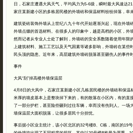
日，石家庄遭遇大风天气，平均风力为5-6级，瞬时最大风速达21
家庄某新建小区的多栋居民楼的外墙砖和保温材料纷纷掉落，幸
建筑瓷砖装饰外墙从上世纪八九十年代开始逐渐兴起，现在外墙
外墙点缀的首选材料。在很多人的印象中，越是高档的小区，外
然而记者从专业人士处了解到，外墙砖的安全系数随着使用年限
上建筑材料、施工工艺以及天气因素等诸多影响，外墙砖在某些
民头顶的隐患。近年来，高层建筑外墙砖脱落甚至砸伤人的事件
事件
大风“刮”掉高楼外墙保温层
4月8日的大风中，石家庄某新建小区几栋居民楼的外墙砖和保温
米厚的墙皮基本上是整块掉下来的，有的散落在小区内，有的直
了一部分护栏，甚至险些砸到过往车辆，幸而没有伤到人。一场
墙保温层大面积脱落，让很多居民十分担忧。
事后据小区业主统计，该小区北区的32号楼B、C栋，南区的19号
的外墙均出现了不同程度的损坏，其中以20号楼B栋最为严重，1